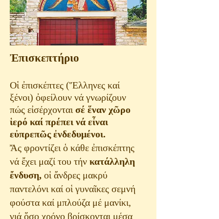
Ἐπισκεπτήριο
Οἱ ἐπισκέπτες (Ἕλληνες καί
ξένοι) ὀφείλουν νά γνωρίζουν
πώς εἰσέρχονται
σέ
ἕναν χῶρο
ἱερό καί πρέπει νά εἶναι
εὐπρεπῶς ἐνδεδυμένοι.
Ἄς φροντίζει ὁ κάθε ἐπισκέπτης
νά ἔχει μαζί του τήν
κατάλληλη
ἔνδυση,
οἱ ἄνδρες μακρύ
παντελόνι καί οἱ γυναῖκες σεμνή
φούστα καί μπλούζα μέ μανίκι,
γιά ὅσο χρόνο βρίσκονται μέσα