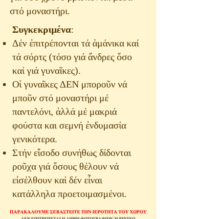
στό μοναστήρι.
Συγκεκριμένα
:​
Δέν ἐπιτρέπονται τά ἀμάνικα καί
τά σόρτς (τόσο γιά ἄνδρες ὅσο
καί γιά γυναῖκες).
Οἱ γυναῖκες ΔΕΝ μποροῦν νά
μποῦν στό μοναστήρι μέ
παντελόνι, ἀλλά μέ μακριά
φούστα και σεμνή ἐνδυμασία
γενικότερα.
Στήν εἴσοδο συνήθως δίδονται
ροῦχα γιά ὅσους θέλουν νά
εἰσέλθουν καί δέν εἶναι
κατάλληλα προετοιμασμένοι.