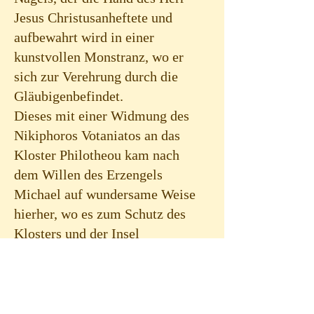
Jesus Christusanheftete und
aufbewahrt wird in einer
kunstvollen Monstranz, wo er
sich zur Verehrung durch die
Gläubigenbefindet.
Dieses mit einer Widmung des
Nikiphoros Votaniatos an das
Kloster Philotheou kam nach
dem Willen des Erzengels
Michael auf wundersame Weise
hierher, wo es zum Schutz des
Klosters und der Insel
aufbewahrt wird.
Das Metochi blieb bis 1974
verlassen, als der selige
Gerontas Ephraim als Abt des